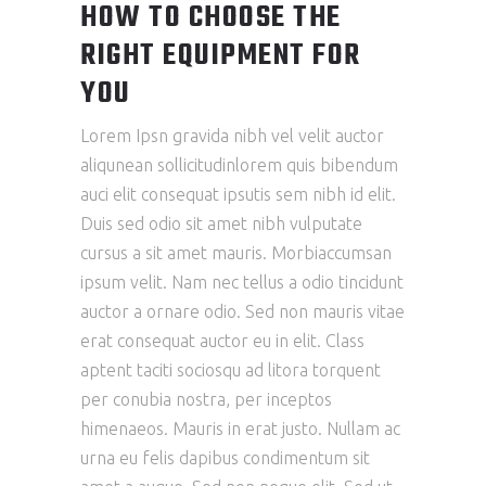
HOW TO CHOOSE THE
RIGHT EQUIPMENT FOR
YOU
Lorem Ipsn gravida nibh vel velit auctor
aliqunean sollicitudinlorem quis bibendum
auci elit consequat ipsutis sem nibh id elit.
Duis sed odio sit amet nibh vulputate
cursus a sit amet mauris. Morbiaccumsan
ipsum velit. Nam nec tellus a odio tincidunt
auctor a ornare odio. Sed non mauris vitae
erat consequat auctor eu in elit. Class
aptent taciti sociosqu ad litora torquent
per conubia nostra, per inceptos
himenaeos. Mauris in erat justo. Nullam ac
urna eu felis dapibus condimentum sit