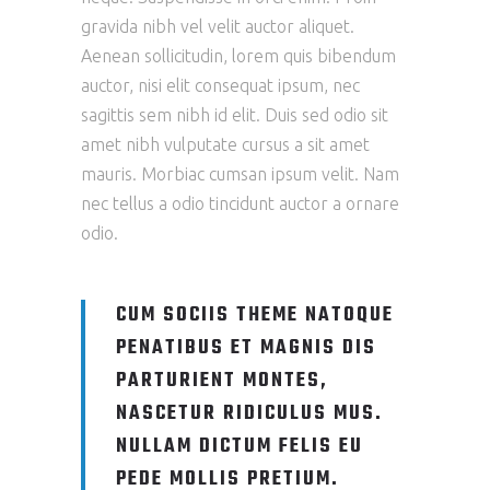
gravida nibh vel velit auctor aliquet.
Aenean sollicitudin, lorem quis bibendum
auctor, nisi elit consequat ipsum, nec
sagittis sem nibh id elit. Duis sed odio sit
amet nibh vulputate cursus a sit amet
mauris. Morbiac cumsan ipsum velit. Nam
nec tellus a odio tincidunt auctor a ornare
odio.
CUM SOCIIS THEME NATOQUE
PENATIBUS ET MAGNIS DIS
PARTURIENT MONTES,
NASCETUR RIDICULUS MUS.
NULLAM DICTUM FELIS EU
PEDE MOLLIS PRETIUM.